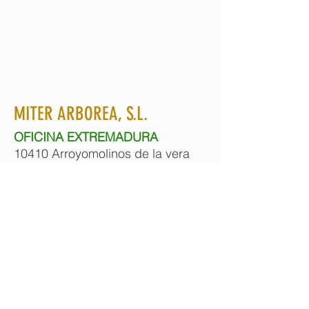
MITER ARBOREA, S.L.
OFICINA EXTREMADURA
10410 Arroyomolinos de la vera
Cáceres - España
Contacto: Manuel Bertomeu
Tlf: 650 849 2307
Email:
mbg@miterarborea.com