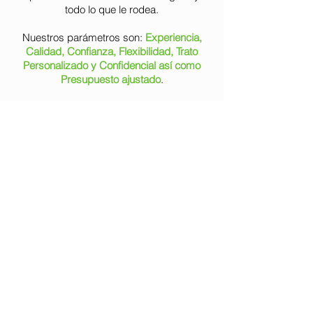
todo lo que le rodea.
Nuestros parámetros son:
Experiencia,
Calidad, Confianza, Flexibilidad, Trato
Personalizado y Confidencial así como
Presupuesto ajustado
.
Nuestra experiencia adquirida durante
más de 25 años trabajando en diferentes
ámbitos de la ingeniería medioambiental y
forestal tanto dentro como fuera de
España, nos permite afirmar que
conocemos perfectamente el
funcionamiento y requisitos formales de
las diferentes Administraciones Públicas
para el desarrollo y ejecución de cualquier
trabajo, independientemente de su
magnitud, como únicamente concebimos
trabajar, con la mayor Calidad.
La relación con nuestros Clientes se basa
en la Confianza obtenida gracias al