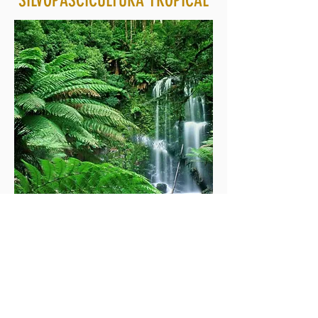
SILVOPASCICULTURA TROPICAL
Plantaciones productivas, estudios de
idoneidad edafoclimática, social y
financiera de las labores de
agrosilvopascicultura tropical.
MANTENIMIENTO DE